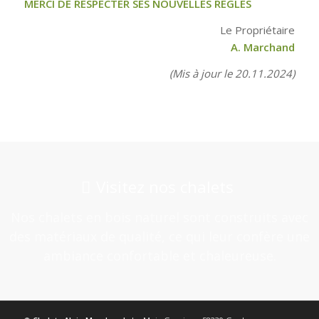
MERCI DE RESPECTER SES NOUVELLES REGLES
Le Propriétaire
A. Marchand
(Mis à jour le 20.11.2024)
Visitez nos chalets
Nos chalets en bois naturel sont construits avec
des matériaux de qualité, ce qui leur confère une
ambiance confortable et chaleureuse.