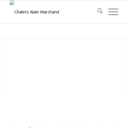
Domaine
du pré de
l’étang,
Gouloux
…rien que pour
vous :
un chalet avec étang
1
2
3
VOIR NOS CHALETS